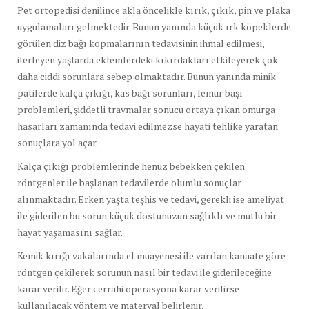
Pet ortopedisi denilince akla öncelikle kırık, çıkık, pin ve plaka
uygulamaları gelmektedir. Bunun yanında küçük ırk köpeklerde
görülen diz bağı kopmalarının tedavisinin ihmal edilmesi,
ilerleyen yaşlarda eklemlerdeki kıkırdakları etkileyerek çok
daha ciddi sorunlara sebep olmaktadır. Bunun yanında minik
patilerde kalça çıkığı, kas bağı sorunları, femur başı
problemleri, şiddetli travmalar sonucu ortaya çıkan omurga
hasarları zamanında tedavi edilmezse hayati tehlike yaratan
sonuçlara yol açar.
Kalça çıkığı problemlerinde henüz bebekken çekilen
röntgenler ile başlanan tedavilerde olumlu sonuçlar
alınmaktadır. Erken yaşta teşhis ve tedavi, gerekli ise ameliyat
ile giderilen bu sorun küçük dostunuzun sağlıklı ve mutlu bir
hayat yaşamasını sağlar.
Kemik kırığı vakalarında el muayenesi ile varılan kanaate göre
röntgen çekilerek sorunun nasıl bir tedavi ile giderileceğine
karar verilir. Eğer cerrahi operasyona karar verilirse
kullanılacak yöntem ve materyal belirlenir.