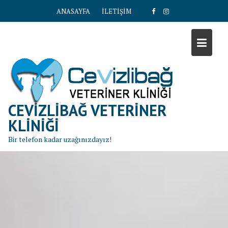
S
ANASAYFA
İLETİŞİM
k
i
p
t
o
c
o
n
CEVIZLIBAĞ VETERINER
t
KLINIĞI
e
Bir telefon kadar uzağınızdayız!
n
t