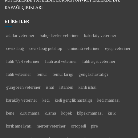
KAPAĞI ÇIKIKLARI
ETİKETLER
adalar veteriner
bahçelievler veteriner
bakırköy veteriner
cevizlibağ
cevizlibağ petshop
eminönü veteriner
eyüp veteriner
fatih 7/24 veteriner
fatih acil veteriner
fatih açık veteriner
fatih veteriner
femur
femur kırığı
gençlik hastalığı
güngören veteriner
ishal
istanbul
kanlı ishal
karaköy veteriner
kedi
kedi gençlik hastalığı
kedi maması
kene
kuru mama
kusma
köpek
köpek maması
kırık
kırık ameliyatı
merter veteriner
ortopedi
pire