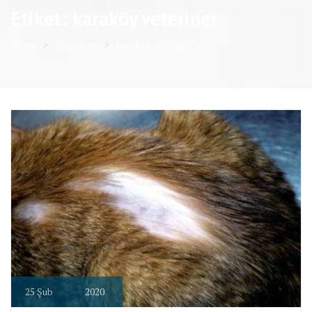
Etiket: karaköy veteriner
Home
Yazılarım
karaköy veteriner
25
Şub
2020