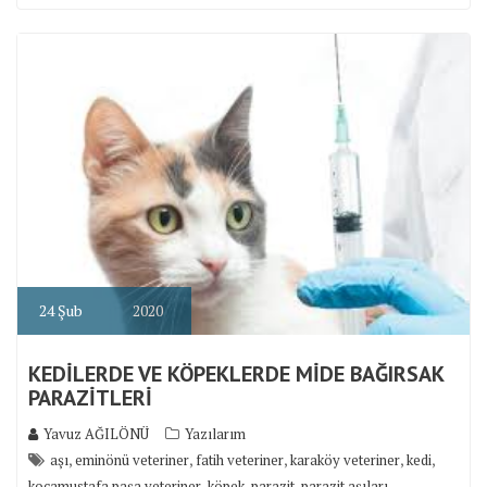
24
Şub
2020
KEDİLERDE VE KÖPEKLERDE MİDE BAĞIRSAK
PARAZİTLERİ
Yavuz AĞILÖNÜ
Yazılarım
,
,
,
,
,
aşı
eminönü veteriner
fatih veteriner
karaköy veteriner
kedi
,
,
,
,
kocamustafa paşa veteriner
köpek
parazit
parazit aşıları