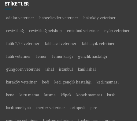
ETİKETLER
adalar veteriner
bahçelievler veteriner
bakırköy veteriner
cevizlibağ
cevizlibağ petshop
eminönü veteriner
eyüp veteriner
fatih 7/24 veteriner
fatih acil veteriner
fatih açık veteriner
fatih veteriner
femur
femur kırığı
gençlik hastalığı
güngören veteriner
ishal
istanbul
kanlı ishal
karaköy veteriner
kedi
kedi gençlik hastalığı
kedi maması
kene
kuru mama
kusma
köpek
köpek maması
kırık
kırık ameliyatı
merter veteriner
ortopedi
pire
samatya veteriner
topkapı veteriner
tozkoparan veteriner
tüy yumağı
veteriner
veteriner kliniği
yavru kedi
yavru köpek