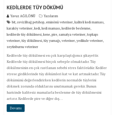
KEDİLERDE TÜY DÖKÜMÜ
Yavuz AĞILÖNÜ
Yazılarım
,
,
,
,
bit
cevizlibağ petshop
eminönü veteriner
kaliteli kedi maması
,
,
,
,
karaköy veteriner
kedi
kedi maması
kedilerde beslenme
,
,
,
,
kedilerde tüy dökülmesi
kene
pire
samatya veteriner
topkapı
,
,
,
,
,
veteriner
tüy dökülmesi
tüy yumağı
veteriner
yedikule veteriner
zeytinburnu veteriner
Kedilerde tüy dökülmesi en çok karşılaştığımız şikayettir.
Kedilerde tüy dökülmesi birçok sebeple olmaktadır. Tüy
dökülmesinin en çok rastlanan sebebi stres faktörüdür. Kediler
strese girdiklerinde tüy dökümleri kat ve kat artmaktadır. Tüy
dökümünü değerlendirirken kedilerin normalde tüylerini
dökmek zorunda olduklarını unutmamak gerekir. Bunun
haricinde kalitesiz mamalarla beslenme de tüy dökülmesini
artırır. Kedilerde pire ve diğer dış…
Devamı