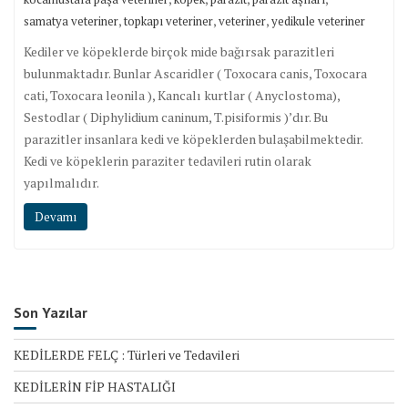
,
,
,
samatya veteriner
topkapı veteriner
veteriner
yedikule veteriner
Kediler ve köpeklerde birçok mide bağırsak parazitleri
bulunmaktadır. Bunlar Ascaridler ( Toxocara canis, Toxocara
cati, Toxocara leonila ), Kancalı kurtlar ( Anyclostoma),
Sestodlar ( Diphylidium caninum, T.pisiformis )’dır. Bu
parazitler insanlara kedi ve köpeklerden bulaşabilmektedir.
Kedi ve köpeklerin paraziter tedavileri rutin olarak
yapılmalıdır.
Devamı
Son Yazılar
KEDİLERDE FELÇ : Türleri ve Tedavileri
KEDİLERİN FİP HASTALIĞI