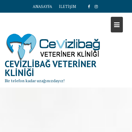
S
ANASAYFA
İLETİŞİM
k
i
p
t
o
c
o
n
CEVIZLIBAĞ VETERINER
t
KLINIĞI
e
Bir telefon kadar uzağınızdayız!
n
t