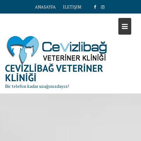
S
ANASAYFA
İLETİŞİM
k
i
p
t
o
c
o
n
CEVIZLIBAĞ VETERINER
t
KLINIĞI
e
Bir telefon kadar uzağınızdayız!
n
t