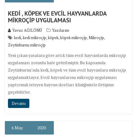
KEDİ , KÖPEK VE EVCİL HAYVANLARDA
MİKROÇİP UYGULAMASI
Yavuz AĞILÖNÜ
Yazılarım
,
,
,
,
,
kedi
kedi mikroçip
köpek
köpek mikroçip
Mikroçip
Zeytinburnu mikroçip
Yeni çıkan yasalara göre artık tüm evcil hayvanlarda mikroçip
uygulaması zorunlu hale getirilmiştir. Bu kapsamda
Zeytinburnu’nda kedi, köpek ve tüm evcil hayvanlara mikroçip
uygulamaktayız. Evcil hayvanlarına mikroçip uygulaması
yaptırmak isteyen hayvan dostları kliniğimizle iletişime
geçebilirler.
Devamı
6
May
2020