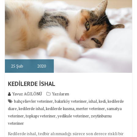
25
Şub
2020
KEDİLERDE İSHAL
Yavuz AĞILÖNÜ
Yazılarım
,
,
,
,
bahçelievler veteriner
bakırköy veteriner
ishal
kedi
kedilerde
,
,
,
,
diare
kedilerde ishal
kedilerde kusma
merter veteriner
samatya
,
,
,
veteriner
topkapı veteriner
yedikule veteriner
zeytinburnu
veteriner
Kedilerde ishal, tedbir alınmadığı sürece son derece riskli bir