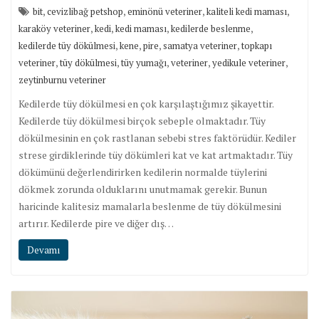
,
,
,
,
bit
cevizlibağ petshop
eminönü veteriner
kaliteli kedi maması
,
,
,
,
karaköy veteriner
kedi
kedi maması
kedilerde beslenme
,
,
,
,
kedilerde tüy dökülmesi
kene
pire
samatya veteriner
topkapı
,
,
,
,
,
veteriner
tüy dökülmesi
tüy yumağı
veteriner
yedikule veteriner
zeytinburnu veteriner
Kedilerde tüy dökülmesi en çok karşılaştığımız şikayettir.
Kedilerde tüy dökülmesi birçok sebeple olmaktadır. Tüy
dökülmesinin en çok rastlanan sebebi stres faktörüdür. Kediler
strese girdiklerinde tüy dökümleri kat ve kat artmaktadır. Tüy
dökümünü değerlendirirken kedilerin normalde tüylerini
dökmek zorunda olduklarını unutmamak gerekir. Bunun
haricinde kalitesiz mamalarla beslenme de tüy dökülmesini
artırır. Kedilerde pire ve diğer dış…
Devamı