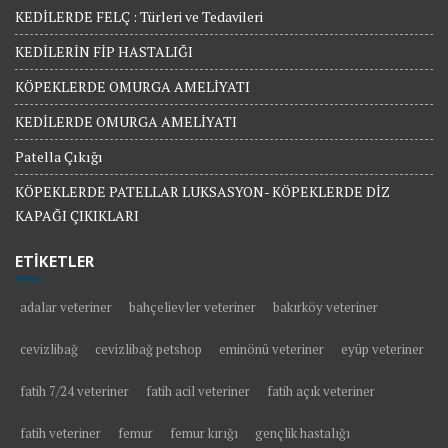
KEDİLERDE FELÇ : Türleri ve Tedavileri
KEDİLERİN FİP HASTALIĞI
KÖPEKLERDE OMURGA AMELİYATI
KEDİLERDE OMURGA AMELİYATI
Patella Çıkığı
KÖPEKLERDE PATELLAR LUKSASYON- KÖPEKLERDE DİZ
KAPAĞI ÇIKIKLARI
ETİKETLER
adalar veteriner
bahçelievler veteriner
bakırköy veteriner
cevizlibağ
cevizlibağ petshop
eminönü veteriner
eyüp veteriner
fatih 7/24 veteriner
fatih acil veteriner
fatih açık veteriner
fatih veteriner
femur
femur kırığı
gençlik hastalığı