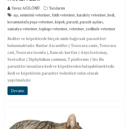
Yavuz AĞILÖNÜ
Yazılarım
,
,
,
,
,
aşı
eminönü veteriner
fatih veteriner
karaköy veteriner
kedi
,
,
,
,
kocamustafa paşa veteriner
köpek
parazit
parazit aşıları
,
,
,
samatya veteriner
topkapı veteriner
veteriner
yedikule veteriner
Kediler ve köpeklerde birçok mide bağırsak parazitleri
bulunmaktadır. Bunlar Ascaridler ( Toxocara canis, Toxocara
cati, Toxocara leonila ), Kancalı kurtlar ( Anyclostoma),
Sestodlar ( Diphylidium caninum, T.pisiformis )’dır. Bu
parazitler insanlara kedi ve köpeklerden bulaşabilmektedir.
Kedi ve köpeklerin paraziter tedavileri rutin olarak
yapılmalıdır.
Devamı