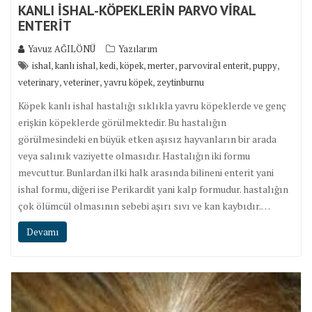
KANLI İSHAL-KÖPEKLERİN PARVO VİRAL
ENTERİT
Yavuz AĞILÖNÜ
Yazılarım
,
,
,
,
,
,
,
ishal
kanlı ishal
kedi
köpek
merter
parvoviral enterit
puppy
,
,
,
veterinary
veteriner
yavru köpek
zeytinburnu
Köpek kanlı ishal hastalığı sıklıkla yavru köpeklerde ve genç
erişkin köpeklerde görülmektedir. Bu hastalığın
görülmesindeki en büyük etken aşısız hayvanların bir arada
veya salınık vaziyette olmasıdır. Hastalığın iki formu
mevcuttur. Bunlardan ilki halk arasında bilineni enterit yani
ishal formu, diğeri ise Perikardit yani kalp formudur. hastalığın
çok ölümcül olmasının sebebi aşırı sıvı ve kan kaybıdır.…
Devamı