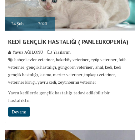
24
Şub
2020
KEDİ GENÇLİK HASTALIĞI ( PANLEUKOPENİA)
Yavuz AĞILÖNÜ
Yazılarım
,
,
,
bahçelievler veteriner
bakırköy veteriner
eyüp veteriner
fatih
,
,
,
,
,
veteriner
gençlik hastalığı
güngören veteriner
ishal
kedi
kedi
,
,
,
,
gençlik hastalığı
kusma
merter veteriner
topkapı veteriner
,
,
veteriner kliniği
yavru kedi
zeytinburnu veteriner
Yavru kedilerde gençlik hastalığı tedavi edilebilir bir
hastalıktır.
Devamı