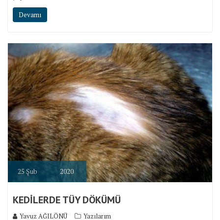
Devamı
25
Şub
2020
KEDİLERDE TÜY DÖKÜMÜ
Yavuz AĞILÖNÜ
Yazılarım