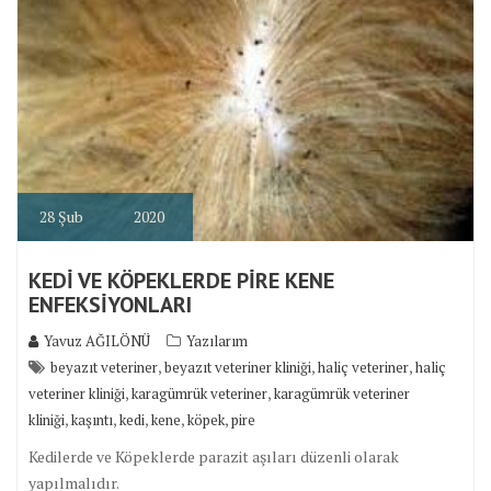
28
Şub
2020
KEDİ VE KÖPEKLERDE PİRE KENE
ENFEKSİYONLARI
Yavuz AĞILÖNÜ
Yazılarım
,
,
,
beyazıt veteriner
beyazıt veteriner kliniği
haliç veteriner
haliç
,
,
veteriner kliniği
karagümrük veteriner
karagümrük veteriner
,
,
,
,
,
kliniği
kaşıntı
kedi
kene
köpek
pire
Kedilerde ve Köpeklerde parazit aşıları düzenli olarak
yapılmalıdır.