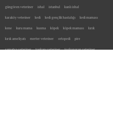
güngören veteriner
ishal
istanbul
kanlı ishal
karaköy veteriner
kedi
kedi gençlik hastalığı
kedi maması
kene
kuru mama
kusma
köpek
köpek maması
kırık
kırık ameliyatı
merter veteriner
ortopedi
pire
samatya veteriner
topkapı veteriner
tozkoparan veteriner
tüy yumağı
veteriner
veteriner kliniği
yavru kedi
yavru köpek
yaş mama
yedikule veteriner
yüksekten düşme
zeytinburnu
zeytinburnu veteriner
© All right reserved 2025