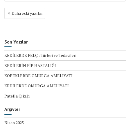
Daha eski yazılar
Y
a
z
ı
d
Son Yazılar
o
l
KEDİLERDE FELÇ : Türleri ve Tedavileri
a
KEDİLERİN FİP HASTALIĞI
ş
ı
KÖPEKLERDE OMURGA AMELİYATI
m
KEDİLERDE OMURGA AMELİYATI
ı
Patella Çıkığı
Arşivler
Nisan 2025