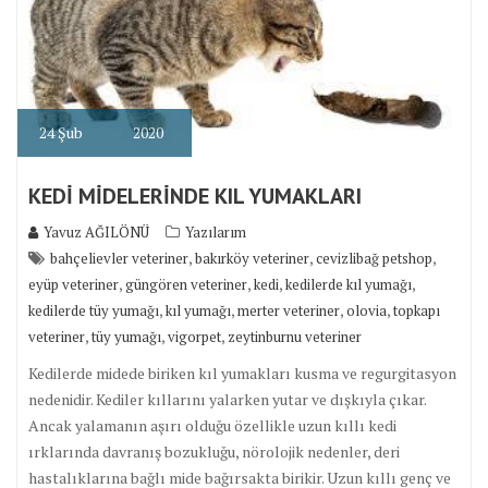
24
Şub
2020
KEDİ MİDELERİNDE KIL YUMAKLARI
Yavuz AĞILÖNÜ
Yazılarım
,
,
,
bahçelievler veteriner
bakırköy veteriner
cevizlibağ petshop
,
,
,
,
eyüp veteriner
güngören veteriner
kedi
kedilerde kıl yumağı
,
,
,
,
kedilerde tüy yumağı
kıl yumağı
merter veteriner
olovia
topkapı
,
,
,
veteriner
tüy yumağı
vigorpet
zeytinburnu veteriner
Kedilerde midede biriken kıl yumakları kusma ve regurgitasyon
nedenidir. Kediler kıllarını yalarken yutar ve dışkıyla çıkar.
Ancak yalamanın aşırı olduğu özellikle uzun kıllı kedi
ırklarında davranış bozukluğu, nörolojik nedenler, deri
hastalıklarına bağlı mide bağırsakta birikir. Uzun kıllı genç ve