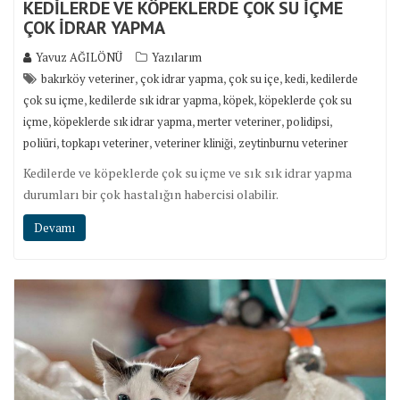
KEDİLERDE VE KÖPEKLERDE ÇOK SU İÇME
ÇOK İDRAR YAPMA
Yavuz AĞILÖNÜ
Yazılarım
,
,
,
,
bakırköy veteriner
çok idrar yapma
çok su içe
kedi
kedilerde
,
,
,
çok su içme
kedilerde sık idrar yapma
köpek
köpeklerde çok su
,
,
,
,
içme
köpeklerde sık idrar yapma
merter veteriner
polidipsi
,
,
,
poliüri
topkapı veteriner
veteriner kliniği
zeytinburnu veteriner
Kedilerde ve köpeklerde çok su içme ve sık sık idrar yapma
durumları bir çok hastalığın habercisi olabilir.
Devamı