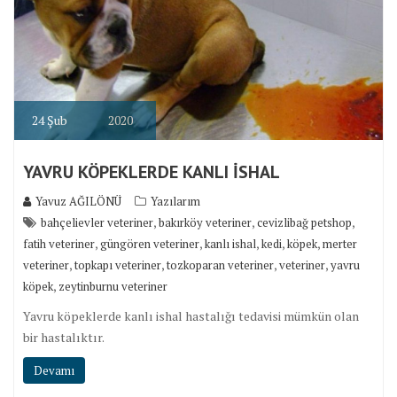
24
Şub
2020
YAVRU KÖPEKLERDE KANLI İSHAL
Yavuz AĞILÖNÜ
Yazılarım
,
,
,
bahçelievler veteriner
bakırköy veteriner
cevizlibağ petshop
,
,
,
,
,
fatih veteriner
güngören veteriner
kanlı ishal
kedi
köpek
merter
,
,
,
,
veteriner
topkapı veteriner
tozkoparan veteriner
veteriner
yavru
,
köpek
zeytinburnu veteriner
Yavru köpeklerde kanlı ishal hastalığı tedavisi mümkün olan
bir hastalıktır.
Devamı