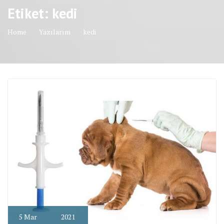
Etiket: kedi
Home
Yazılarım
kedi
5
Mar
2021