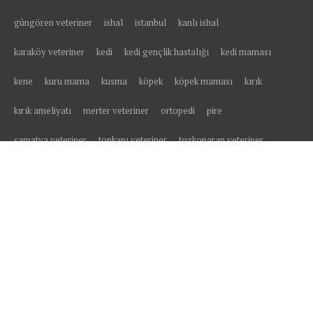
güngören veteriner
ishal
istanbul
kanlı ishal
karaköy veteriner
kedi
kedi gençlik hastalığı
kedi maması
kene
kuru mama
kusma
köpek
köpek maması
kırık
kırık ameliyatı
merter veteriner
ortopedi
pire
samatya veteriner
topkapı veteriner
tozkoparan veteriner
tüy yumağı
veteriner
veteriner kliniği
yavru kedi
yavru köpek
yaş mama
yedikule veteriner
yüksekten düşme
zeytinburnu
zeytinburnu veteriner
© All right reserved 2025