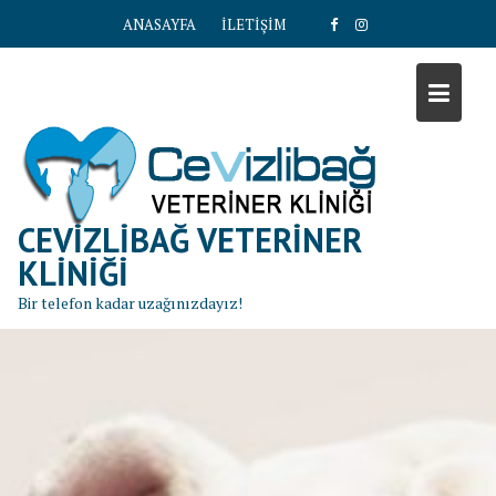
S
ANASAYFA
İLETİŞİM
k
i
p
t
o
c
o
n
CEVIZLIBAĞ VETERINER
t
KLINIĞI
e
Bir telefon kadar uzağınızdayız!
n
t