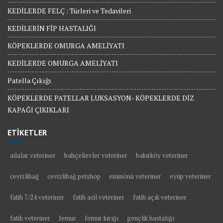
KEDİLERDE FELÇ : Türleri ve Tedavileri
KEDİLERİN FİP HASTALIĞI
KÖPEKLERDE OMURGA AMELİYATI
KEDİLERDE OMURGA AMELİYATI
Patella Çıkığı
KÖPEKLERDE PATELLAR LUKSASYON- KÖPEKLERDE DİZ
KAPAĞI ÇIKIKLARI
ETİKETLER
adalar veteriner
bahçelievler veteriner
bakırköy veteriner
cevizlibağ
cevizlibağ petshop
eminönü veteriner
eyüp veteriner
fatih 7/24 veteriner
fatih acil veteriner
fatih açık veteriner
fatih veteriner
femur
femur kırığı
gençlik hastalığı