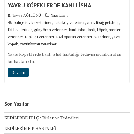
YAVRU KÖPEKLERDE KANLI İSHAL
Yavuz AĞILÖNÜ
Yazılarım
,
,
,
bahçelievler veteriner
bakırköy veteriner
cevizlibağ petshop
,
,
,
,
,
fatih veteriner
güngören veteriner
kanlı ishal
kedi
köpek
merter
,
,
,
,
veteriner
topkapı veteriner
tozkoparan veteriner
veteriner
yavru
,
köpek
zeytinburnu veteriner
Yavru köpeklerde kanlı ishal hastalığı tedavisi mümkün olan
bir hastalıktır.
Devamı
Son Yazılar
KEDİLERDE FELÇ : Türleri ve Tedavileri
KEDİLERİN FİP HASTALIĞI