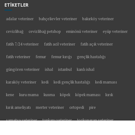
ETİKETLER
adalar veteriner
bahçelievler veteriner
bakırköy veteriner
cevizlibağ
cevizlibağ petshop
eminönü veteriner
eyüp veteriner
fatih 7/24 veteriner
fatih acil veteriner
fatih açık veteriner
fatih veteriner
femur
femur kırığı
gençlik hastalığı
güngören veteriner
ishal
istanbul
kanlı ishal
karaköy veteriner
kedi
kedi gençlik hastalığı
kedi maması
kene
kuru mama
kusma
köpek
köpek maması
kırık
kırık ameliyatı
merter veteriner
ortopedi
pire
samatya veteriner
topkapı veteriner
tozkoparan veteriner
tüy yumağı
veteriner
veteriner kliniği
yavru kedi
yavru köpek