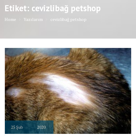
Etiket: cevizlibağ petshop
Home
Yazılarım
cevizlibağ petshop
25
Şub
2020