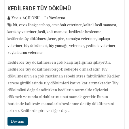
KEDİLERDE TÜY DÖKÜMÜ
Yavuz AĞILÖNÜ
Yazılarım
,
,
,
,
bit
cevizlibağ petshop
eminönü veteriner
kaliteli kedi maması
,
,
,
,
karaköy veteriner
kedi
kedi maması
kedilerde beslenme
,
,
,
,
kedilerde tüy dökülmesi
kene
pire
samatya veteriner
topkapı
,
,
,
,
,
veteriner
tüy dökülmesi
tüy yumağı
veteriner
yedikule veteriner
zeytinburnu veteriner
Kedilerde tüy dökülmesi en çok karşılaştığımız şikayettir.
Kedilerde tüy dökülmesi birçok sebeple olmaktadır. Tüy
dökülmesinin en çok rastlanan sebebi stres faktörüdür. Kediler
strese girdiklerinde tüy dökümleri kat ve kat artmaktadır. Tüy
dökümünü değerlendirirken kedilerin normalde tüylerini
dökmek zorunda olduklarını unutmamak gerekir. Bunun
haricinde kalitesiz mamalarla beslenme de tüy dökülmesini
artırır. Kedilerde pire ve diğer dış…
Devamı