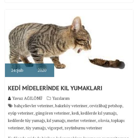
24
Şub
2020
KEDİ MİDELERİNDE KIL YUMAKLARI
Yavuz AĞILÖNÜ
Yazılarım
,
,
,
bahçelievler veteriner
bakırköy veteriner
cevizlibağ petshop
,
,
,
,
eyüp veteriner
güngören veteriner
kedi
kedilerde kıl yumağı
,
,
,
,
kedilerde tüy yumağı
kıl yumağı
merter veteriner
olovia
topkapı
,
,
,
veteriner
tüy yumağı
vigorpet
zeytinburnu veteriner