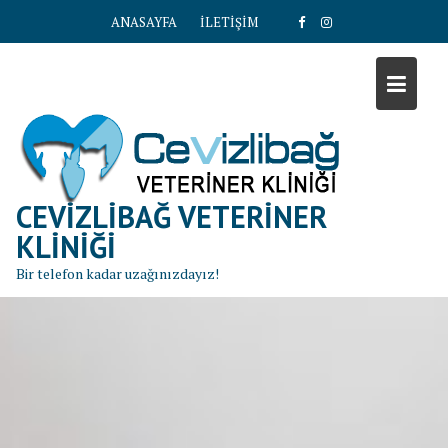
S
ANASAYFA
İLETİŞİM
k
i
p
t
o
c
o
n
CEVIZLIBAĞ VETERINER
t
KLINIĞI
e
Bir telefon kadar uzağınızdayız!
n
t