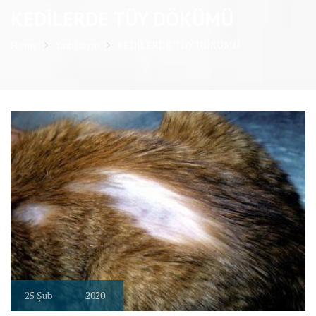
KEDİLERDE TÜY DÖKÜMÜ
Home
Yazılarım
KEDİLERDE TÜY DÖKÜMÜ
25
Şub
2020