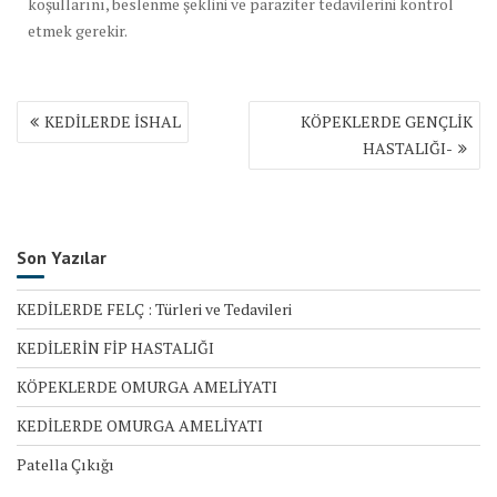
koşullarını, beslenme şeklini ve paraziter tedavilerini kontrol
etmek gerekir.
KEDİLERDE İSHAL
KÖPEKLERDE GENÇLİK
Y
HASTALIĞI-
a
z
ı
d
o
Son Yazılar
l
a
KEDİLERDE FELÇ : Türleri ve Tedavileri
ş
KEDİLERİN FİP HASTALIĞI
ı
m
KÖPEKLERDE OMURGA AMELİYATI
ı
KEDİLERDE OMURGA AMELİYATI
Patella Çıkığı