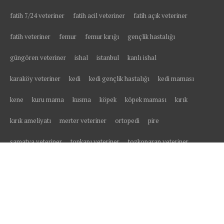
fatih 7/24 veteriner
fatih acil veteriner
fatih açık veteriner
fatih veteriner
femur
femur kırığı
gençlik hastalığı
güngören veteriner
ishal
istanbul
kanlı ishal
karaköy veteriner
kedi
kedi gençlik hastalığı
kedi maması
kene
kuru mama
kusma
köpek
köpek maması
kırık
kırık ameliyatı
merter veteriner
ortopedi
pire
samatya veteriner
topkapı veteriner
tozkoparan veteriner
tüy yumağı
veteriner
veteriner kliniği
yavru kedi
yavru köpek
yaş mama
yedikule veteriner
yüksekten düşme
zeytinburnu
zeytinburnu veteriner