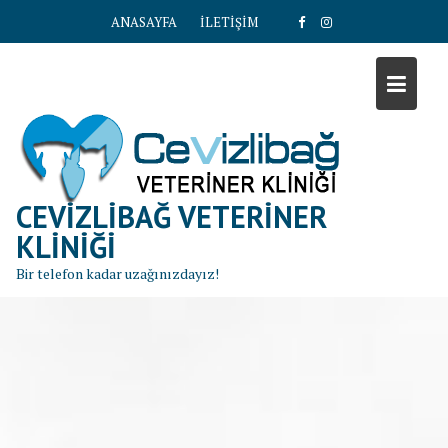
S
ANASAYFA
İLETİŞİM
k
i
p
t
o
c
o
n
CEVIZLIBAĞ VETERINER
t
KLINIĞI
e
Bir telefon kadar uzağınızdayız!
n
t