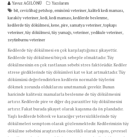
Yavuz AĞILÖNÜ
Yazılarım
,
,
,
,
bit
cevizlibağ petshop
eminönü veteriner
kaliteli kedi maması
,
,
,
,
karaköy veteriner
kedi
kedi maması
kedilerde beslenme
,
,
,
,
kedilerde tüy dökülmesi
kene
pire
samatya veteriner
topkapı
,
,
,
,
,
veteriner
tüy dökülmesi
tüy yumağı
veteriner
yedikule veteriner
zeytinburnu veteriner
Kedilerde tüy dökülmesi en çok karşılaştığımız şikayettir.
Kedilerde tüy dökülmesi birçok sebeple olmaktadır. Tüy
dökülmesinin en çok rastlanan sebebi stres faktörüdür. Kediler
strese girdiklerinde tüy dökümleri kat ve kat artmaktadır. Tüy
dökümünü değerlendirirken kedilerin normalde tüylerini
dökmek zorunda olduklarını unutmamak gerekir. Bunun
haricinde kalitesiz mamalarla beslenme de tüy dökülmesini
artırır. Kedilerde pire ve diğer dış parazitler tüy dökülmesini
artırır. Fakat burada şikayet olarak kaşınma da ön plandadır.
Yaşlı kedilerde böbrek ve karaciğer yetersizliklerinde tüy
dökülmeleri semptom olarak gözlenmektedir. Kedilerimizin tüy
dökülme sebebini araştırırken öncelikli olarak yaşını, çevresel