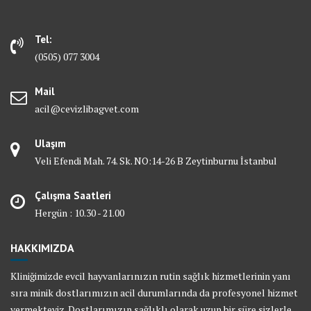
Tel:
(0505) 077 3004
Mail
acil@cevizlibagvet.com
Ulaşım
Veli Efendi Mah. 74. Sk. NO:14-26 B Zeytinburnu İstanbul
Çalışma Saatleri
Hergün : 10.30 - 21.00
HAKKIMIZDA
Kliniğimizde evcil hayvanlarınızın rutin sağlık hizmetlerinin yanı
sıra minik dostlarımızın acil durumlarında da profesyonel hizmet
vermekteyiz. Dostlarımızın sağlıklı olarak uzun bir süre sizlerle