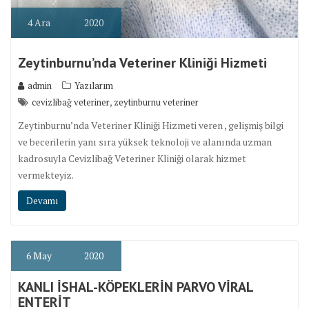
4
Ara
2020
Zeytinburnu’nda Veteriner Kliniği Hizmeti
admin
Yazılarım
,
cevizlibağ veteriner
zeytinburnu veteriner
Zeytinburnu’nda Veteriner Kliniği Hizmeti veren , gelişmiş bilgi
ve becerilerin yanı sıra yüksek teknoloji ve alanında uzman
kadrosuyla Cevizlibağ Veteriner Kliniği olarak hizmet
vermekteyiz.
Devamı
6
May
2020
KANLI İSHAL-KÖPEKLERİN PARVO VİRAL
ENTERİT