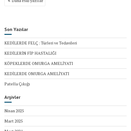
Daha eski yazılar
Y
a
z
ı
d
Son Yazılar
o
l
KEDİLERDE FELÇ : Türleri ve Tedavileri
a
KEDİLERİN FİP HASTALIĞI
ş
ı
KÖPEKLERDE OMURGA AMELİYATI
m
KEDİLERDE OMURGA AMELİYATI
ı
Patella Çıkığı
Arşivler
Nisan 2025
Mart 2025