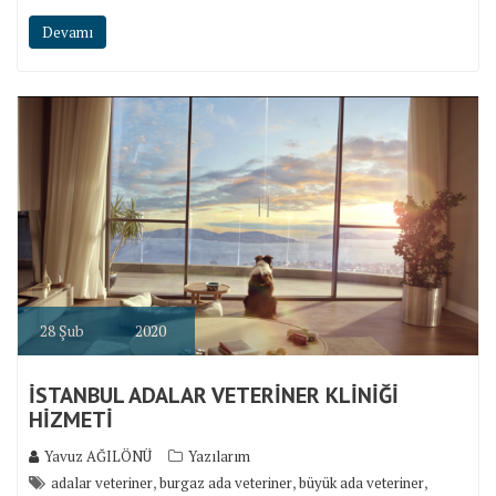
Devamı
28
Şub
2020
İSTANBUL ADALAR VETERİNER KLİNİĞİ
HİZMETİ
Yavuz AĞILÖNÜ
Yazılarım
,
,
,
adalar veteriner
burgaz ada veteriner
büyük ada veteriner