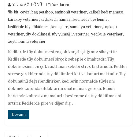
Yavuz AĞILÖNÜ
Yazılarım
,
,
,
,
bit
cevizlibağ petshop
eminönü veteriner
kaliteli kedi maması
,
,
,
,
karaköy veteriner
kedi
kedi maması
kedilerde beslenme
,
,
,
,
kedilerde tüy dökülmesi
kene
pire
samatya veteriner
topkapı
,
,
,
,
,
veteriner
tüy dökülmesi
tüy yumağı
veteriner
yedikule veteriner
zeytinburnu veteriner
Kedilerde tüy dökülmesi en çok karşılaştığımız şikayettir.
Kedilerde tüy dökülmesi birçok sebeple olmaktadır. Tüy
dökülmesinin en çok rastlanan sebebi stres faktörüdür. Kediler
strese girdiklerinde tüy dökümleri kat ve kat artmaktadır. Tüy
dökümünü değerlendirirken kedilerin normalde tüylerini
dökmek zorunda olduklarını unutmamak gerekir. Bunun
haricinde kalitesiz mamalarla beslenme de tüy dökülmesini
artırır. Kedilerde pire ve diğer dış…
Devamı