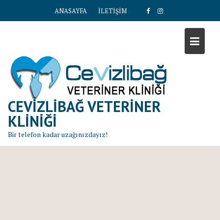
S
ANASAYFA
İLETİŞİM
k
i
p
t
o
c
o
n
CEVIZLIBAĞ VETERINER
t
KLINIĞI
e
Bir telefon kadar uzağınızdayız!
n
t