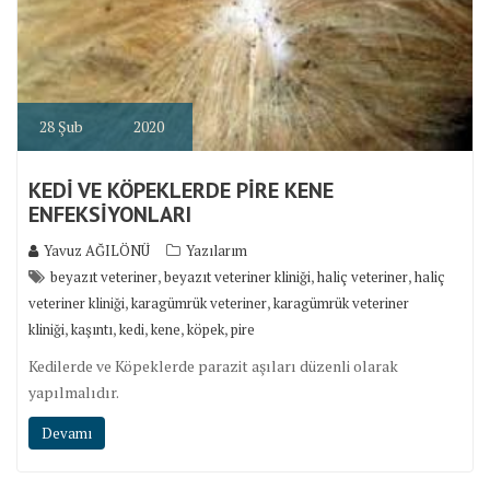
28
Şub
2020
KEDİ VE KÖPEKLERDE PİRE KENE
ENFEKSİYONLARI
Yavuz AĞILÖNÜ
Yazılarım
,
,
,
beyazıt veteriner
beyazıt veteriner kliniği
haliç veteriner
haliç
,
,
veteriner kliniği
karagümrük veteriner
karagümrük veteriner
,
,
,
,
,
kliniği
kaşıntı
kedi
kene
köpek
pire
Kedilerde ve Köpeklerde parazit aşıları düzenli olarak
yapılmalıdır.
Devamı