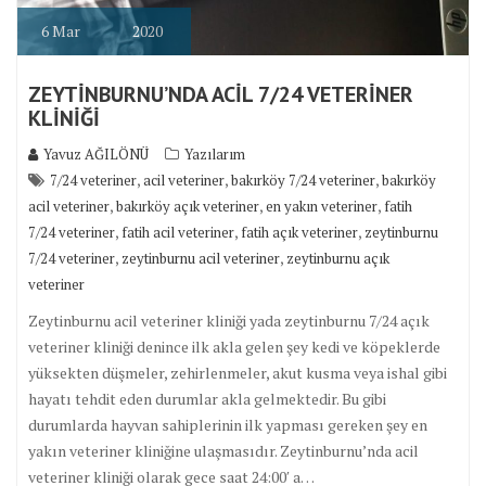
6
Mar
2020
ZEYTİNBURNU’NDA ACİL 7/24 VETERİNER
KLİNİĞİ
Yavuz AĞILÖNÜ
Yazılarım
,
,
,
7/24 veteriner
acil veteriner
bakırköy 7/24 veteriner
bakırköy
,
,
,
acil veteriner
bakırköy açık veteriner
en yakın veteriner
fatih
,
,
,
7/24 veteriner
fatih acil veteriner
fatih açık veteriner
zeytinburnu
,
,
7/24 veteriner
zeytinburnu acil veteriner
zeytinburnu açık
veteriner
Zeytinburnu acil veteriner kliniği yada zeytinburnu 7/24 açık
veteriner kliniği denince ilk akla gelen şey kedi ve köpeklerde
yüksekten düşmeler, zehirlenmeler, akut kusma veya ishal gibi
hayatı tehdit eden durumlar akla gelmektedir. Bu gibi
durumlarda hayvan sahiplerinin ilk yapması gereken şey en
yakın veteriner kliniğine ulaşmasıdır. Zeytinburnu’nda acil
veteriner kliniği olarak gece saat 24:00′ a…