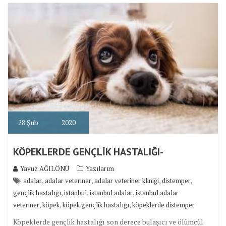
28
Şub
2020
KÖPEKLERDE GENÇLİK HASTALIĞI-
Yavuz AĞILÖNÜ
Yazılarım
,
,
,
,
adalar
adalar veteriner
adalar veteriner kliniği
distemper
,
,
,
gençlik hastalığı
istanbul
istanbul adalar
istanbul adalar
,
,
,
veteriner
köpek
köpek gençlik hastalığı
köpeklerde distemper
Köpeklerde gençlik hastalığı son derece bulaşıcı ve ölümcül