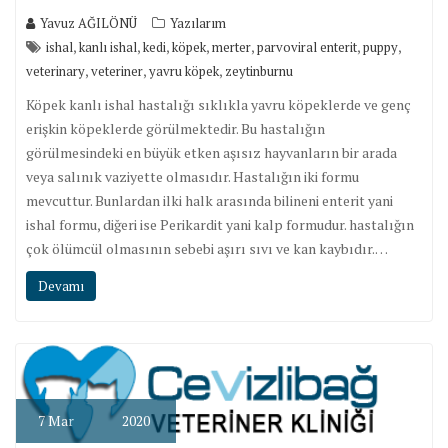
Yavuz AĞILÖNÜ
Yazılarım
,
,
,
,
,
,
,
ishal
kanlı ishal
kedi
köpek
merter
parvoviral enterit
puppy
,
,
,
veterinary
veteriner
yavru köpek
zeytinburnu
Köpek kanlı ishal hastalığı sıklıkla yavru köpeklerde ve genç
erişkin köpeklerde görülmektedir. Bu hastalığın
görülmesindeki en büyük etken aşısız hayvanların bir arada
veya salınık vaziyette olmasıdır. Hastalığın iki formu
mevcuttur. Bunlardan ilki halk arasında bilineni enterit yani
ishal formu, diğeri ise Perikardit yani kalp formudur. hastalığın
çok ölümcül olmasının sebebi aşırı sıvı ve kan kaybıdır.…
Devamı
7
Mar
2020