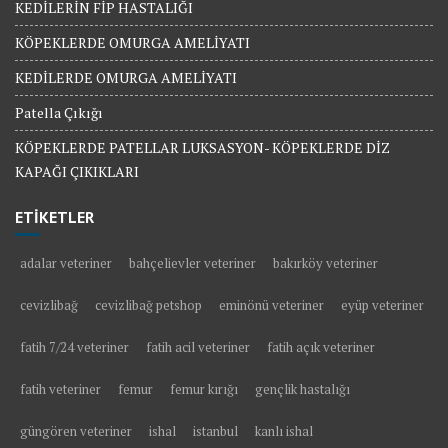
KEDİLERİN FİP HASTALIĞI
KÖPEKLERDE OMURGA AMELİYATI
KEDİLERDE OMURGA AMELİYATI
Patella Çıkığı
KÖPEKLERDE PATELLAR LUKSASYON- KÖPEKLERDE DİZ
KAPAĞI ÇIKIKLARI
ETİKETLER
adalar veteriner
bahçelievler veteriner
bakırköy veteriner
cevizlibağ
cevizlibağ petshop
eminönü veteriner
eyüp veteriner
fatih 7/24 veteriner
fatih acil veteriner
fatih açık veteriner
fatih veteriner
femur
femur kırığı
gençlik hastalığı
güngören veteriner
ishal
istanbul
kanlı ishal