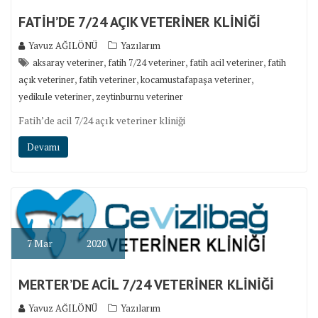
FATİH’DE 7/24 AÇIK VETERİNER KLİNİĞİ
Yavuz AĞILÖNÜ
Yazılarım
,
,
,
aksaray veteriner
fatih 7/24 veteriner
fatih acil veteriner
fatih
,
,
,
açık veteriner
fatih veteriner
kocamustafapaşa veteriner
,
yedikule veteriner
zeytinburnu veteriner
Fatih’de acil 7/24 açık veteriner kliniği
Devamı
7
Mar
2020
MERTER’DE ACİL 7/24 VETERİNER KLİNİĞİ
Yavuz AĞILÖNÜ
Yazılarım