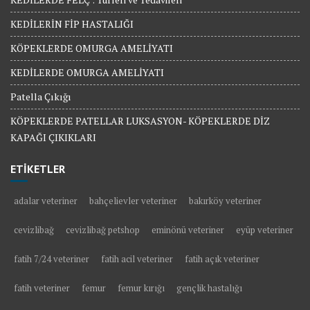
KEDİLERİN FİP HASTALIĞI
KÖPEKLERDE OMURGA AMELİYATI
KEDİLERDE OMURGA AMELİYATI
Patella Çıkığı
KÖPEKLERDE PATELLAR LUKSASYON- KÖPEKLERDE DİZ
KAPAĞI ÇIKIKLARI
ETİKETLER
adalar veteriner
bahçelievler veteriner
bakırköy veteriner
cevizlibağ
cevizlibağ petshop
eminönü veteriner
eyüp veteriner
fatih 7/24 veteriner
fatih acil veteriner
fatih açık veteriner
fatih veteriner
femur
femur kırığı
gençlik hastalığı