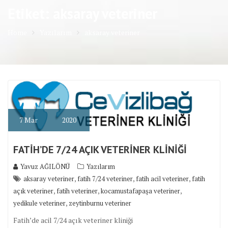
Etiket: aksaray veteriner
Home
Yazılarım
aksaray veteriner
7
Mar
2020
FATİH’DE 7/24 AÇIK VETERİNER KLİNİĞİ
Yavuz AĞILÖNÜ
Yazılarım
,
,
,
aksaray veteriner
fatih 7/24 veteriner
fatih acil veteriner
fatih
,
,
,
açık veteriner
fatih veteriner
kocamustafapaşa veteriner
,
yedikule veteriner
zeytinburnu veteriner
Fatih’de acil 7/24 açık veteriner kliniği