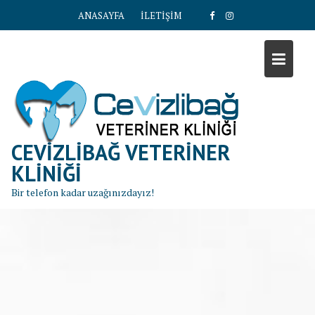
S
ANASAYFA
İLETİŞİM
k
i
p
t
o
c
o
n
CEVIZLIBAĞ VETERINER
t
KLINIĞI
e
Bir telefon kadar uzağınızdayız!
n
t