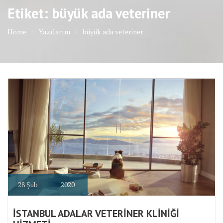
Etiket: büyük ada veteriner
Home
Yazılarım
büyük ada veteriner
28
Şub
2020
İSTANBUL ADALAR VETERİNER KLİNİĞİ