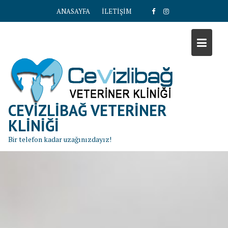
S
ANASAYFA
İLETİŞİM
k
i
p
t
o
c
o
n
CEVIZLIBAĞ VETERINER
t
KLINIĞI
e
Bir telefon kadar uzağınızdayız!
n
t