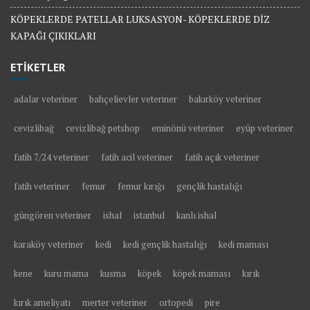
KÖPEKLERDE PATELLAR LUKSASYON- KÖPEKLERDE DİZ
KAPAĞI ÇIKIKLARI
ETİKETLER
adalar veteriner
bahçelievler veteriner
bakırköy veteriner
cevizlibağ
cevizlibağ petshop
eminönü veteriner
eyüp veteriner
fatih 7/24 veteriner
fatih acil veteriner
fatih açık veteriner
fatih veteriner
femur
femur kırığı
gençlik hastalığı
güngören veteriner
ishal
istanbul
kanlı ishal
karaköy veteriner
kedi
kedi gençlik hastalığı
kedi maması
kene
kuru mama
kusma
köpek
köpek maması
kırık
kırık ameliyatı
merter veteriner
ortopedi
pire