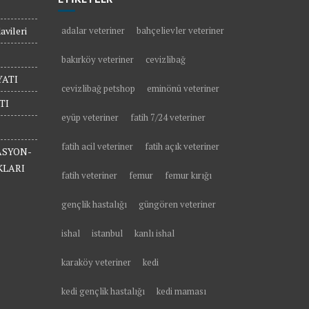
vileri
adalar veteriner
bahçelievler veteriner
bakırköy veteriner
cevizlibağ
ATI
cevizlibağ petshop
eminönü veteriner
TI
eyüp veteriner
fatih 7/24 veteriner
fatih acil veteriner
fatih açık veteriner
ASYON-
KLARI
fatih veteriner
femur
femur kırığı
gençlik hastalığı
güngören veteriner
ishal
istanbul
kanlı ishal
karaköy veteriner
kedi
kedi gençlik hastalığı
kedi maması