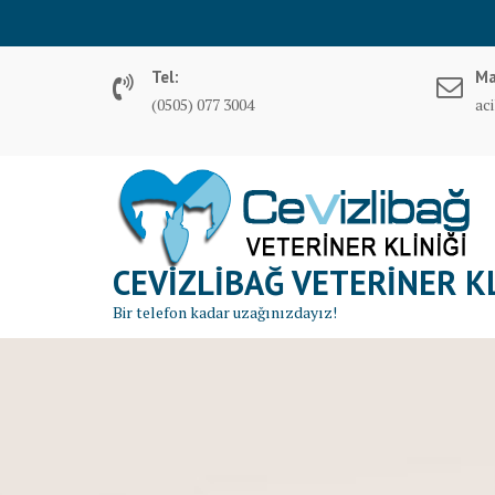
S
k
i
Tel:
Ma
p
(0505) 077 3004
ac
t
o
c
o
n
t
CEVIZLIBAĞ VETERINER KL
e
n
Bir telefon kadar uzağınızdayız!
t