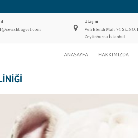
il
Ulaşım
il@cevizlibagvet.com
Veli Efendi Mah. 74. Sk. NO:
Zeytinburnu İstanbul
ANASAYFA
HAKKIMIZDA
INIĞI