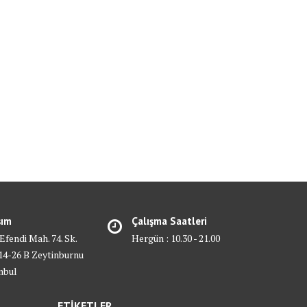
şım
Çalışma Saatleri
 Efendi Mah. 74. Sk.
Hergün : 10.30 - 21.00
4-26 B Zeytinburnu
nbul
ETİKETLER