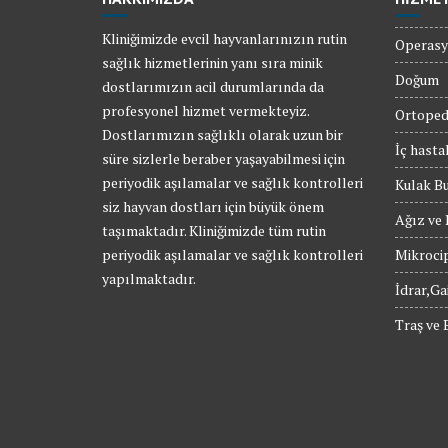
Kliniğimizde evcil hayvanlarınızın rutin
Operasy
sağlık hizmetlerinin yanı sıra minik
Doğum
dostlarımızın acil durumlarında da
profesyonel hizmet vermekteyiz.
Ortoped
Dostlarımızın sağlıklı olarak uzun bir
İç hastal
süre sizlerle beraber yaşayabilmesi için
periyodik aşılamalar ve sağlık kontrolleri
Kulak B
siz hayvan dostları için büyük önem
Ağız ve 
taşımaktadır. Kliniğimizde tüm rutin
periyodik aşılamalar ve sağlık kontrolleri
Mikroci
yapılmaktadır.
İdrar,Ga
Traş ve