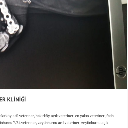
ER KLİNİĞİ
,
,
,
akırköy acil veteriner
bakırköy açık veteriner
en yakın veteriner
fatih
,
,
inburnu 7/24 veteriner
zeytinburnu acil veteriner
zeytinburnu açık