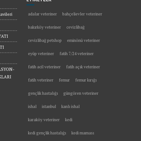
vileri
adalar veteriner
bahçelievler veteriner
bakırköy veteriner
cevizlibağ
ATI
cevizlibağ petshop
eminönü veteriner
TI
eyüp veteriner
fatih 7/24 veteriner
fatih acil veteriner
fatih açık veteriner
ASYON-
KLARI
fatih veteriner
femur
femur kırığı
gençlik hastalığı
güngören veteriner
ishal
istanbul
kanlı ishal
karaköy veteriner
kedi
kedi gençlik hastalığı
kedi maması