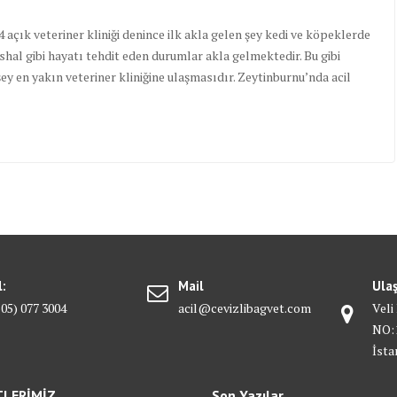
4 açık veteriner kliniği denince ilk akla gelen şey kedi ve köpeklerde
hal gibi hayatı tehdit eden durumlar akla gelmektedir. Bu gibi
y en yakın veteriner kliniğine ulaşmasıdır. Zeytinburnu’nda acil
l:
Mail
Ula
505) 077 3004
acil@cevizlibagvet.com
Veli
NO:1
İsta
TLERİMİZ
Son Yazılar