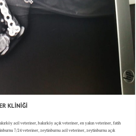
ER KLİNİĞİ
,
,
,
akırköy acil veteriner
bakırköy açık veteriner
en yakın veteriner
fatih
,
,
inburnu 7/24 veteriner
zeytinburnu acil veteriner
zeytinburnu açık