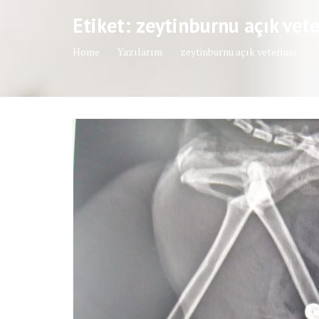
Etiket: zeytinburnu açık vete
Home
Yazılarım
zeytinburnu açık veteriner