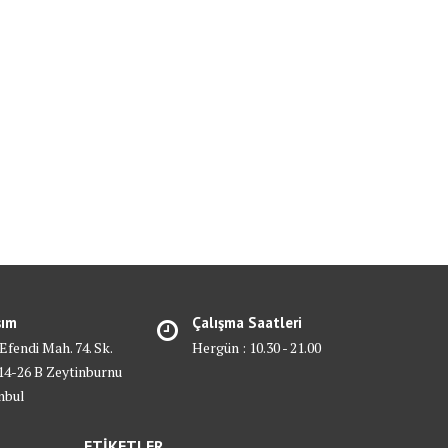
şım
Çalışma Saatleri
 Efendi Mah. 74. Sk.
Hergün : 10.30 - 21.00
4-26 B Zeytinburnu
nbul
ETİKETLER