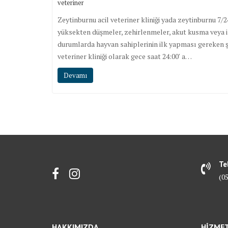
veteriner
Zeytinburnu acil veteriner kliniği yada zeytinburnu 7/2
yüksekten düşmeler, zehirlenmeler, akut kusma veya is
durumlarda hayvan sahiplerinin ilk yapması gereken şe
veteriner kliniği olarak gece saat 24:00′ a…
Devamı
Te
(0
HAKKIMIZDA
HİZME