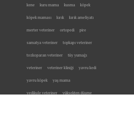
kene
kuru mama
kusma
köpek
köpek maması
kırık
kırık ameliyatı
merter veteriner
ortopedi
pire
samatya veteriner
topkapı veteriner
tozkoparan veteriner
tüy yumağı
veteriner
veteriner kliniği
yavru kedi
yavru köpek
yaş mama
yedikule veteriner
yüksekten düşme
zeytinburnu
zeytinburnu veteriner