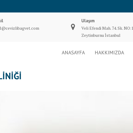
il
Ulaşım
il@cevizlibagvet.com
Veli Efendi Mah. 74. Sk. NO:
Zeytinburnu İstanbul
ANASAYFA
HAKKIMIZDA
INIĞI