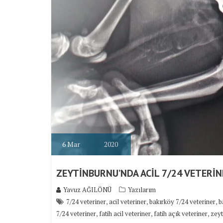
6
Mar
2020
ZEYTİNBURNU’NDA ACİL 7/24 VETERİN
Yavuz AĞILÖNÜ
Yazılarım
,
,
,
7/24 veteriner
acil veteriner
bakırköy 7/24 veteriner
b
,
,
,
7/24 veteriner
fatih acil veteriner
fatih açık veteriner
zeyt