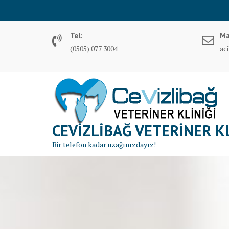
S
k
i
Tel:
Ma
p
(0505) 077 3004
ac
t
o
c
o
n
t
CEVIZLIBAĞ VETERINER KL
e
n
Bir telefon kadar uzağınızdayız!
t