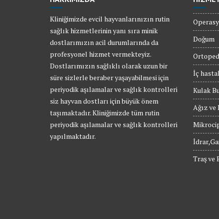
Kliniğimizde evcil hayvanlarınızın rutin
Operasy
sağlık hizmetlerinin yanı sıra minik
Doğum
dostlarımızın acil durumlarında da
profesyonel hizmet vermekteyiz.
Ortoped
Dostlarımızın sağlıklı olarak uzun bir
İç hastal
süre sizlerle beraber yaşayabilmesi için
periyodik aşılamalar ve sağlık kontrolleri
Kulak B
siz hayvan dostları için büyük önem
Ağız ve 
taşımaktadır. Kliniğimizde tüm rutin
periyodik aşılamalar ve sağlık kontrolleri
Mikroci
yapılmaktadır.
İdrar,Ga
Traş ve