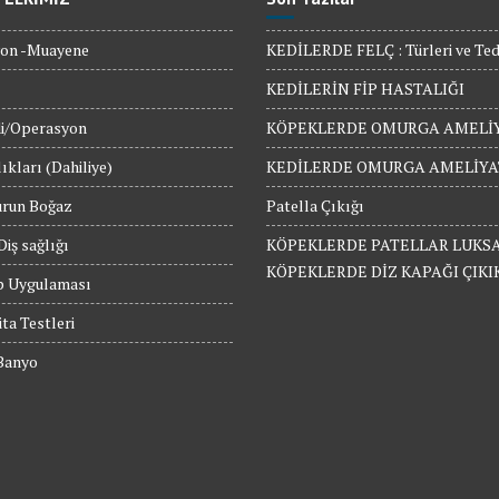
on -Muayene
KEDİLERDE FELÇ : Türleri ve Teda
KEDİLERİN FİP HASTALIĞI
i/Operasyon
KÖPEKLERDE OMURGA AMELİY
ıkları (Dahiliye)
KEDİLERDE OMURGA AMELİYA
urun Boğaz
Patella Çıkığı
Diş sağlığı
KÖPEKLERDE PATELLAR LUKS
KÖPEKLERDE DİZ KAPAĞI ÇIKI
p Uygulaması
ita Testleri
 Banyo