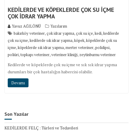
KEDİLERDE VE KÖPEKLERDE ÇOK SU İÇME
ÇOK İDRAR YAPMA
Yavuz AĞILÖNÜ
Yazılarım
,
,
,
,
bakırköy veteriner
çok idrar yapma
çok su içe
kedi
kedilerde
,
,
,
çok su içme
kedilerde sık idrar yapma
köpek
köpeklerde çok su
,
,
,
,
içme
köpeklerde sık idrar yapma
merter veteriner
polidipsi
,
,
,
poliüri
topkapı veteriner
veteriner kliniği
zeytinburnu veteriner
Kedilerde ve köpeklerde çok su içme ve sık sık idrar yapma
durumları bir çok hastalığın habercisi olabilir.
Devamı
Son Yazılar
KEDİLERDE FELÇ : Türleri ve Tedavileri