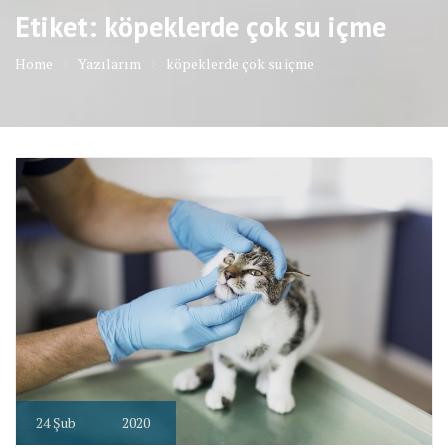
Etiket: köpeklerde çok su içme
Home
Yazılarım
köpeklerde çok su içme
24
Şub
2020