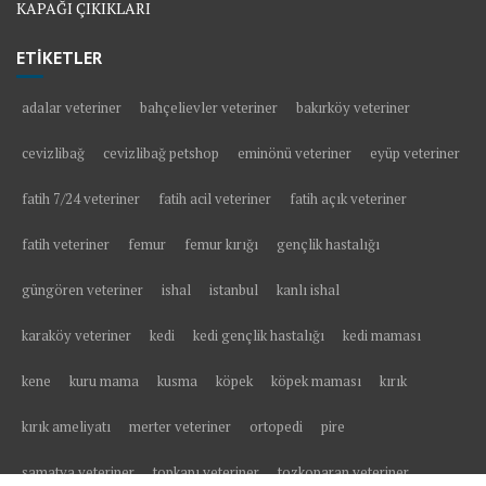
KAPAĞI ÇIKIKLARI
ETİKETLER
adalar veteriner
bahçelievler veteriner
bakırköy veteriner
cevizlibağ
cevizlibağ petshop
eminönü veteriner
eyüp veteriner
fatih 7/24 veteriner
fatih acil veteriner
fatih açık veteriner
fatih veteriner
femur
femur kırığı
gençlik hastalığı
güngören veteriner
ishal
istanbul
kanlı ishal
karaköy veteriner
kedi
kedi gençlik hastalığı
kedi maması
kene
kuru mama
kusma
köpek
köpek maması
kırık
kırık ameliyatı
merter veteriner
ortopedi
pire
samatya veteriner
topkapı veteriner
tozkoparan veteriner