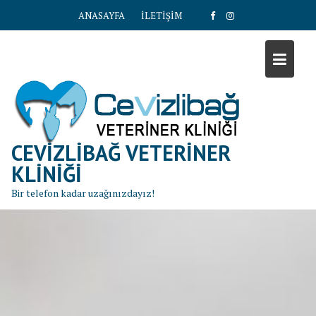
S
ANASAYFA
İLETİŞİM
k
i
p
t
o
c
o
n
CEVIZLIBAĞ VETERINER
t
KLINIĞI
e
Bir telefon kadar uzağınızdayız!
n
t