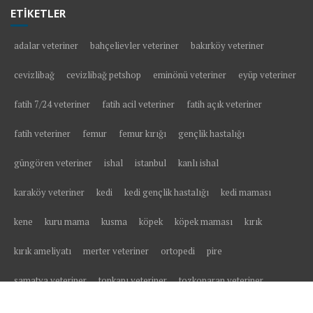
ETİKETLER
adalar veteriner
bahçelievler veteriner
bakırköy veteriner
cevizlibağ
cevizlibağ petshop
eminönü veteriner
eyüp veteriner
fatih 7/24 veteriner
fatih acil veteriner
fatih açık veteriner
fatih veteriner
femur
femur kırığı
gençlik hastalığı
güngören veteriner
ishal
istanbul
kanlı ishal
karaköy veteriner
kedi
kedi gençlik hastalığı
kedi maması
kene
kuru mama
kusma
köpek
köpek maması
kırık
kırık ameliyatı
merter veteriner
ortopedi
pire
samatya veteriner
topkapı veteriner
tozkoparan veteriner
tüy yumağı
veteriner
veteriner kliniği
yavru kedi
yavru köpek