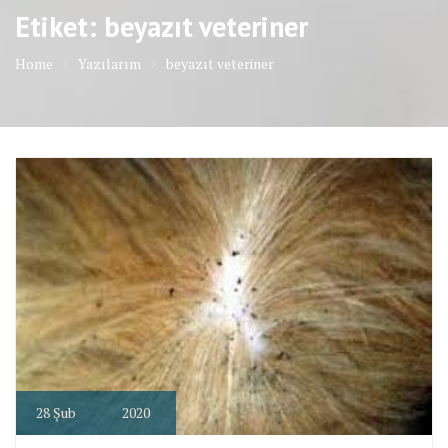
Etiket: beyazıt veteriner
Home
Yazılarım
beyazıt veteriner
28
Şub
2020