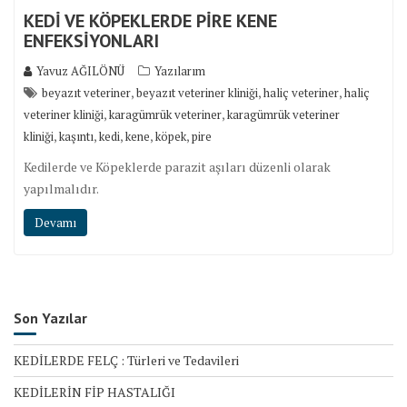
KEDİ VE KÖPEKLERDE PİRE KENE
ENFEKSİYONLARI
Yavuz AĞILÖNÜ
Yazılarım
,
,
,
beyazıt veteriner
beyazıt veteriner kliniği
haliç veteriner
haliç
,
,
veteriner kliniği
karagümrük veteriner
karagümrük veteriner
,
,
,
,
,
kliniği
kaşıntı
kedi
kene
köpek
pire
Kedilerde ve Köpeklerde parazit aşıları düzenli olarak
yapılmalıdır.
Devamı
Son Yazılar
KEDİLERDE FELÇ : Türleri ve Tedavileri
KEDİLERİN FİP HASTALIĞI