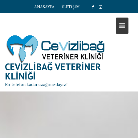
S
ANASAYFA
İLETİŞİM
k
i
p
t
o
c
o
n
CEVIZLIBAĞ VETERINER
t
KLINIĞI
e
Bir telefon kadar uzağınızdayız!
n
t