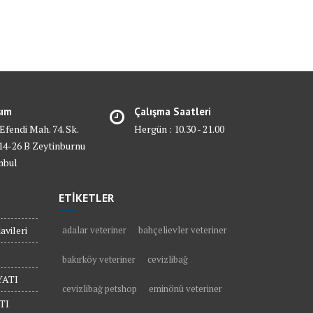
şım
Çalışma Saatleri
 Efendi Mah. 74. Sk.
Hergün : 10.30 - 21.00
4-26 B Zeytinburnu
nbul
ETİKETLER
vileri
adalar veteriner
bahçelievler veteriner
bakırköy veteriner
cevizlibağ
ATI
cevizlibağ petshop
eminönü veteriner
TI