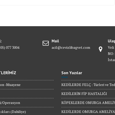
l:
Mail
Ula
505) 077 3004
acil@cevizlibagvet.com
Veli
NO:1
İsta
TLERİMİZ
Son Yazılar
on -Muayene
KEDİLERDE FELÇ : Türleri ve Teda
KEDİLERİN FİP HASTALIĞI
i/Operasyon
KÖPEKLERDE OMURGA AMELİY
ıkları (Dahiliye)
KEDİLERDE OMURGA AMELİYA