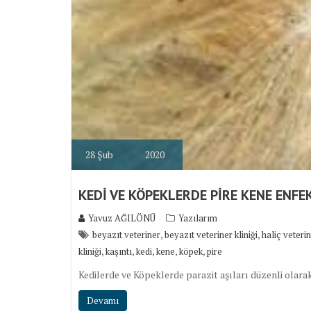
28
Şub
2020
KEDİ VE KÖPEKLERDE PİRE KENE ENFE
Yavuz AĞILÖNÜ
Yazılarım
,
,
beyazıt veteriner
beyazıt veteriner kliniği
haliç veteri
,
,
,
,
,
kliniği
kaşıntı
kedi
kene
köpek
pire
Kedilerde ve Köpeklerde parazit aşıları düzenli olara
Devamı