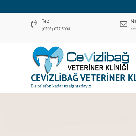
S
k
i
Tel:
Ma
p
(0505) 077 3004
ac
t
o
c
o
n
t
CEVIZLIBAĞ VETERINER KL
e
n
Bir telefon kadar uzağınızdayız!
t