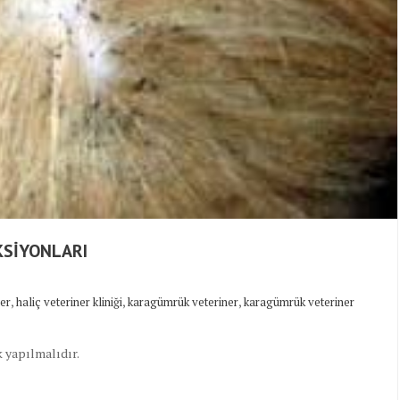
KSİYONLARI
,
,
,
ner
haliç veteriner kliniği
karagümrük veteriner
karagümrük veteriner
k yapılmalıdır.