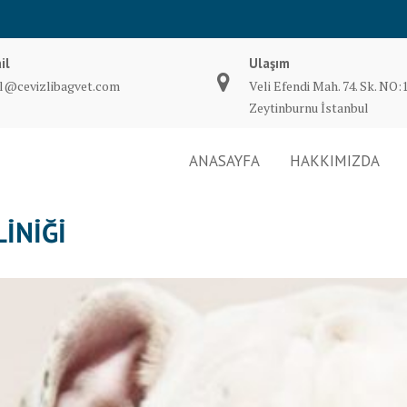
il
Ulaşım
il@cevizlibagvet.com
Veli Efendi Mah. 74. Sk. NO:
Zeytinburnu İstanbul
ANASAYFA
HAKKIMIZDA
INIĞI