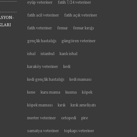
eyüp veteriner
fatih 7/24 veteriner
fatih acil veteriner
fatih açık veteriner
ASYON-
KLARI
fatih veteriner
femur
femur kırığı
gençlik hastalığı
güngören veteriner
ishal
istanbul
kanlı ishal
karaköy veteriner
kedi
kedi gençlik hastalığı
kedi maması
kene
kuru mama
kusma
köpek
köpek maması
kırık
kırık ameliyatı
merter veteriner
ortopedi
pire
samatya veteriner
topkapı veteriner