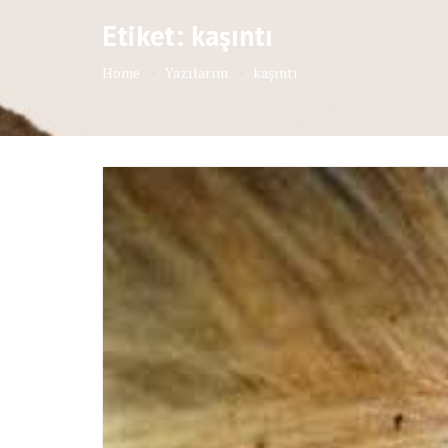
Etiket: kaşıntı
Home
Yazılarım
kaşıntı