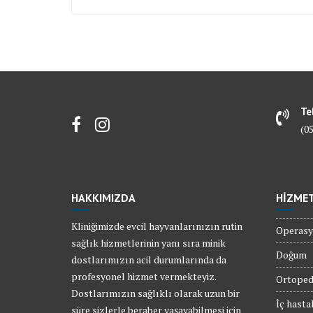
Te
(0
HAKKIMIZDA
HİZME
Kliniğimizde evcil hayvanlarınızın rutin
Operasy
sağlık hizmetlerinin yanı sıra minik
Doğum
dostlarımızın acil durumlarında da
profesyonel hizmet vermekteyiz.
Ortoped
Dostlarımızın sağlıklı olarak uzun bir
İç hastal
süre sizlerle beraber yaşayabilmesi için