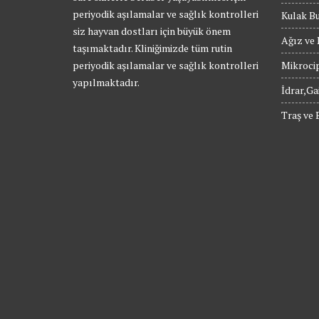
periyodik aşılamalar ve sağlık kontrolleri
Kulak B
siz hayvan dostları için büyük önem
Ağız ve 
taşımaktadır. Kliniğimizde tüm rutin
periyodik aşılamalar ve sağlık kontrolleri
Mikroci
yapılmaktadır.
İdrar,Ga
Traş ve