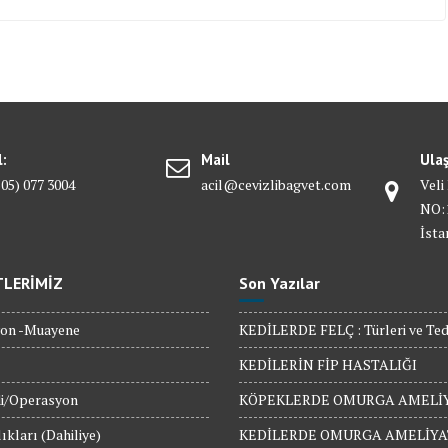
l:
Mail
Ula
505) 077 3004
acil@cevizlibagvet.com
Veli
NO:1
İsta
TLERİMİZ
Son Yazılar
on -Muayene
KEDİLERDE FELÇ : Türleri ve Teda
KEDİLERİN FİP HASTALIĞI
i/Operasyon
KÖPEKLERDE OMURGA AMELİY
ıkları (Dahiliye)
KEDİLERDE OMURGA AMELİYA