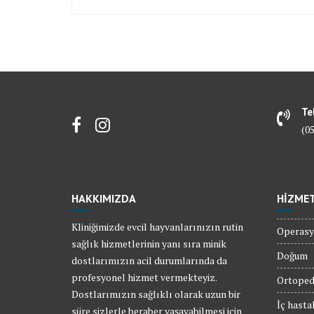
Te
(0
HAKKIMIZDA
HİZME
Kliniğimizde evcil hayvanlarınızın rutin
Operasy
sağlık hizmetlerinin yanı sıra minik
Doğum
dostlarımızın acil durumlarında da
profesyonel hizmet vermekteyiz.
Ortoped
Dostlarımızın sağlıklı olarak uzun bir
İç hastal
süre sizlerle beraber yaşayabilmesi için