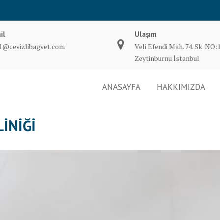
il
Ulaşım
il@cevizlibagvet.com
Veli Efendi Mah. 74. Sk. NO:
Zeytinburnu İstanbul
ANASAYFA
HAKKIMIZDA
INIĞI