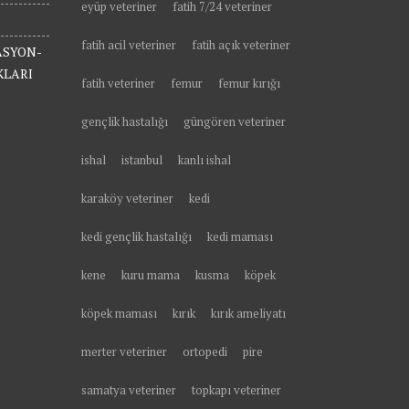
eyüp veteriner
fatih 7/24 veteriner
fatih acil veteriner
fatih açık veteriner
ASYON-
KLARI
fatih veteriner
femur
femur kırığı
gençlik hastalığı
güngören veteriner
ishal
istanbul
kanlı ishal
karaköy veteriner
kedi
kedi gençlik hastalığı
kedi maması
kene
kuru mama
kusma
köpek
köpek maması
kırık
kırık ameliyatı
merter veteriner
ortopedi
pire
samatya veteriner
topkapı veteriner