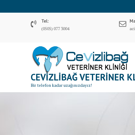
S
k
i
Tel:
Ma
p
(0505) 077 3004
ac
t
o
c
o
n
t
CEVIZLIBAĞ VETERINER KL
e
n
Bir telefon kadar uzağınızdayız!
t