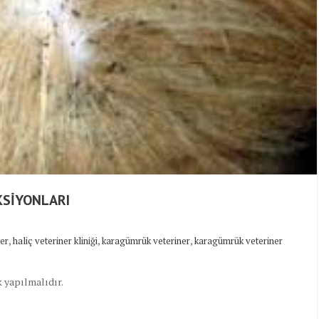
KSİYONLARI
,
,
,
ner
haliç veteriner kliniği
karagümrük veteriner
karagümrük veteriner
k yapılmalıdır.