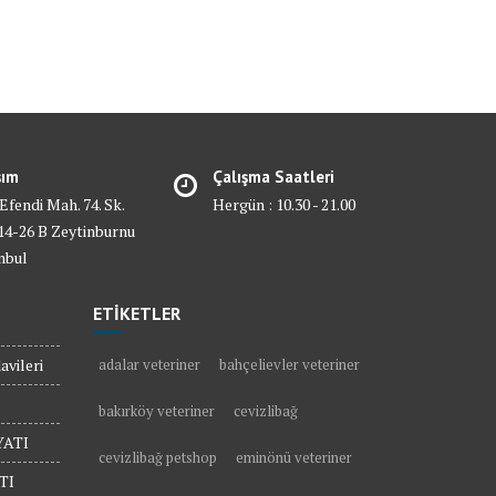
şım
Çalışma Saatleri
 Efendi Mah. 74. Sk.
Hergün : 10.30 - 21.00
4-26 B Zeytinburnu
nbul
ETİKETLER
vileri
adalar veteriner
bahçelievler veteriner
bakırköy veteriner
cevizlibağ
ATI
cevizlibağ petshop
eminönü veteriner
TI