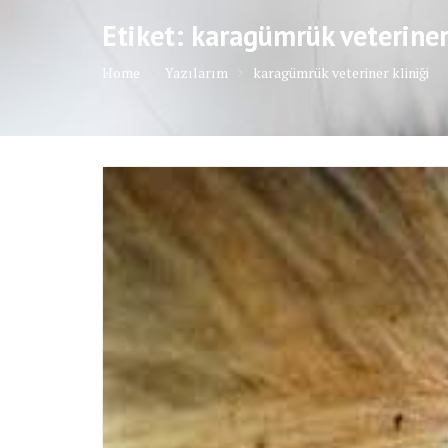
Etiket: karagümrük veteriner
Home
Yazılarım
karagümrük veteriner kliniği