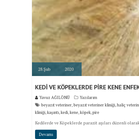
28
Şub
2020
KEDİ VE KÖPEKLERDE PİRE KENE ENFE
Yavuz AĞILÖNÜ
Yazılarım
,
,
beyazıt veteriner
beyazıt veteriner kliniği
haliç veteri
,
,
,
,
,
kliniği
kaşıntı
kedi
kene
köpek
pire
Kedilerde ve Köpeklerde parazit aşıları düzenli olara
Devamı